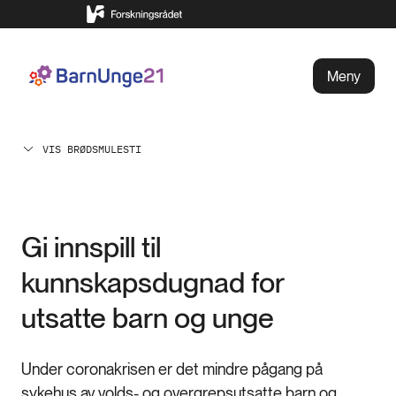
Meny
VIS BRØDSMULESTI
Gi innspill til
kunnskapsdugnad for
utsatte barn og unge
Under coronakrisen er det mindre pågang på
sykehus av volds- og overgrepsutsatte barn og