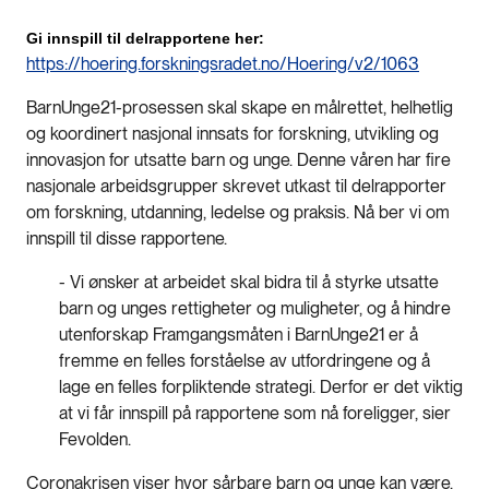
Gi innspill til delrapportene her:
https://hoering.forskningsradet.no/Hoering/v2/1063
BarnUnge21-prosessen skal skape en målrettet, helhetlig
og koordinert nasjonal innsats for forskning, utvikling og
innovasjon for utsatte barn og unge. Denne våren har fire
nasjonale arbeidsgrupper skrevet utkast til delrapporter
om forskning, utdanning, ledelse og praksis. Nå ber vi om
innspill til disse rapportene.
- Vi ønsker at arbeidet skal bidra til å styrke utsatte
barn og unges rettigheter og muligheter, og å hindre
utenforskap Framgangsmåten i BarnUnge21 er å
fremme en felles forståelse av utfordringene og å
lage en felles forpliktende strategi. Derfor er det viktig
at vi får innspill på rapportene som nå foreligger, sier
Fevolden.
Coronakrisen viser hvor sårbare barn og unge kan være.